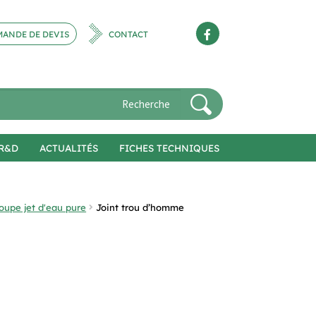
ANDE DE DEVIS
CONTACT
R&D
ACTUALITÉS
FICHES TECHNIQUES
oupe jet d'eau pure
Joint trou d’homme