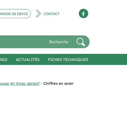
ANDE DE DEVIS
CONTACT
R&D
ACTUALITÉS
FICHES TECHNIQUES
oupe jet d'eau abrasif
Chiffres en acier